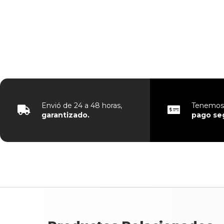
Envió de 24 a 48 horas,
Tenemos 
garantizado.
pago
se