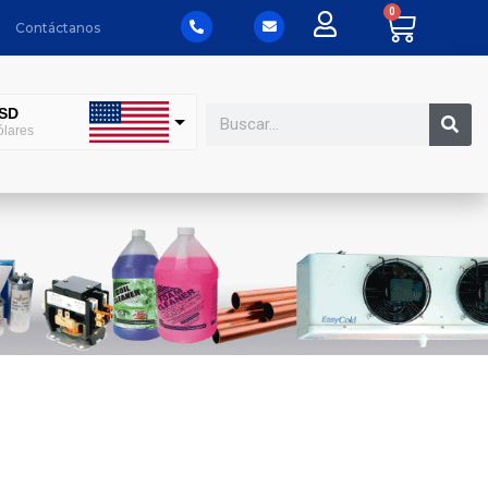
0
Contáctanos
SD
lares
XN
esos