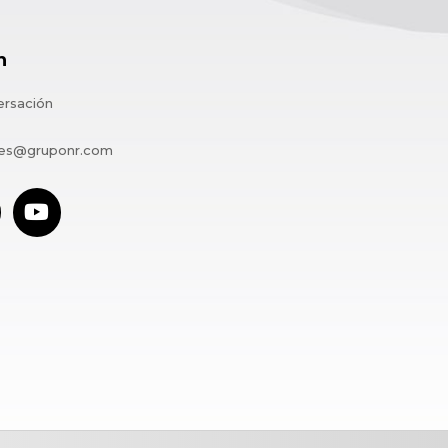
n
ersación
rres@gruponr.com