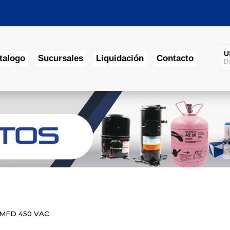
U
talogo
Sucursales
Liquidación
Contacto
Dó
M
P
MFD 450 VAC