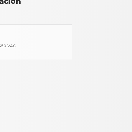
ación
450 VAC