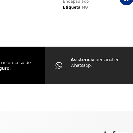
Encapsulado
Etiqueta
NG
Asistencia
personal en
un proceso de
whatsapp.
guro.