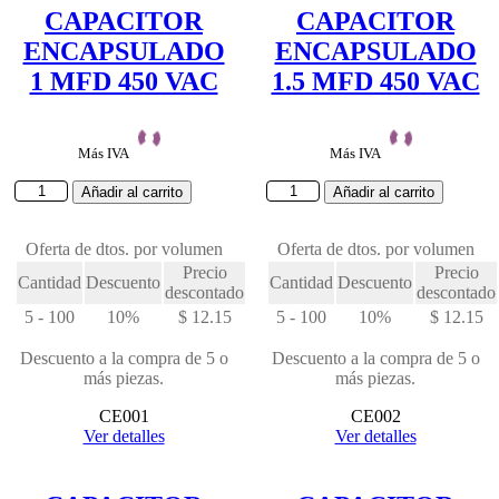
CAPACITOR
CAPACITOR
ENCAPSULADO
ENCAPSULADO
1 MFD 450 VAC
1.5 MFD 450 VAC
Más IVA
Más IVA
CAPACITOR
CAPACITOR
Añadir al carrito
Añadir al carrito
ENCAPSULADO
ENCAPSULADO
1
1.5
MFD
Oferta de dtos. por volumen
MFD
Oferta de dtos. por volumen
450
450
Precio
Precio
Cantidad
Descuento
Cantidad
Descuento
VAC
VAC
descontado
descontado
cantidad
cantidad
5 - 100
10%
$
12.15
5 - 100
10%
$
12.15
Descuento a la compra de 5 o
Descuento a la compra de 5 o
más piezas.
más piezas.
CE001
CE002
Ver detalles
Ver detalles