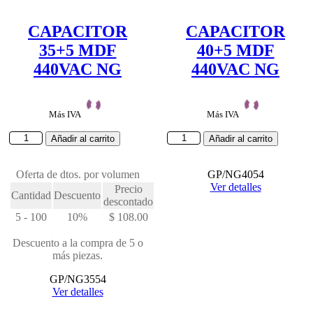
CAPACITOR
CAPACITOR
35+5 MDF
40+5 MDF
440VAC NG
440VAC NG
Más IVA
Más IVA
CAPACITOR
CAPACITOR
Añadir al carrito
Añadir al carrito
35+5
40+5
MDF
MDF
440VAC
Oferta de dtos. por volumen
440VAC
GP/NG4054
NG
NG
Ver detalles
Precio
Cantidad
Descuento
cantidad
cantidad
descontado
5 - 100
10%
$
108.00
Descuento a la compra de 5 o
más piezas.
GP/NG3554
Ver detalles