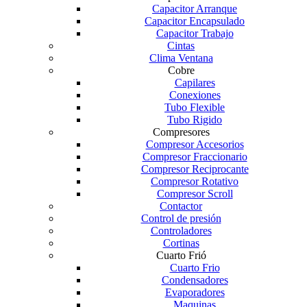
Capacitor Arranque
Capacitor Encapsulado
Capacitor Trabajo
Cintas
Clima Ventana
Cobre
Capilares
Conexiones
Tubo Flexible
Tubo Rigido
Compresores
Compresor Accesorios
Compresor Fraccionario
Compresor Reciprocante
Compresor Rotativo
Compresor Scroll
Contactor
Control de presión
Controladores
Cortinas
Cuarto Frió
Cuarto Frio
Condensadores
Evaporadores
Maquinas