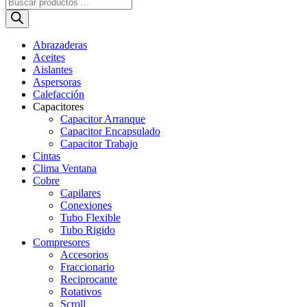
Búsqueda
de
productos
Abrazaderas
Aceites
Aislantes
Aspersoras
Calefacción
Capacitores
Capacitor Arranque
Capacitor Encapsulado
Capacitor Trabajo
Cintas
Clima Ventana
Cobre
Capilares
Conexiones
Tubo Flexible
Tubo Rigido
Compresores
Accesorios
Fraccionario
Reciprocante
Rotativos
Scroll