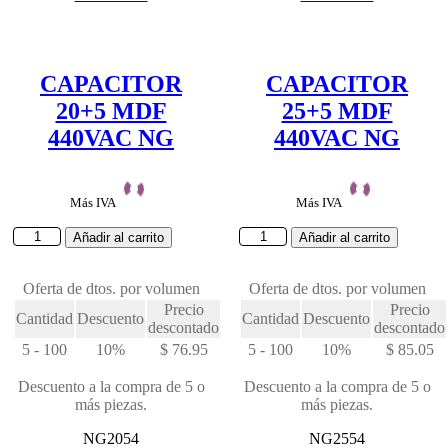
CAPACITOR
CAPACITOR
20+5 MDF
25+5 MDF
440VAC NG
440VAC NG
Más IVA
Más IVA
CAPACITOR
CAPACITOR
Añadir al carrito
Añadir al carrito
20+5
25+5
MDF
MDF
440VAC
Oferta de dtos. por volumen
440VAC
Oferta de dtos. por volumen
NG
NG
Precio
Precio
Cantidad
Descuento
Cantidad
Descuento
cantidad
cantidad
descontado
descontado
5 - 100
10%
$
76.95
5 - 100
10%
$
85.05
Descuento a la compra de 5 o
Descuento a la compra de 5 o
más piezas.
más piezas.
NG2054
NG2554