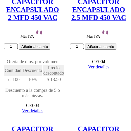
CAPACITOR
CAPACITOR
ENCAPSULADO
ENCAPSULADO
2 MFD 450 VAC
2.5 MFD 450 VAC
Más IVA
Más IVA
CAPACITOR
CAPACITOR
Añadir al carrito
Añadir al carrito
ENCAPSULADO
ENCAPSULADO
2
2.5
MFD
Oferta de dtos. por volumen
MFD
CE004
450
450
Ver detalles
Precio
Cantidad
Descuento
VAC
VAC
descontado
cantidad
cantidad
5 - 100
10%
$
13.50
Descuento a la compra de 5 o
más piezas.
CE003
Ver detalles
CAPACITOR
CAPACITOR