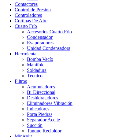
Contactores
Control de Presión
Controladores
Cortinas De Aire
Cuarto Frío
Accesorios Cuarto Frío
Condensador
Evaporadores
Unidad Condensadora
Herrmienta
Bomba Vacío
Manifold
Soldadura
Técnico
Filtros
Acumuladores
Bi-Direccional
Deshidratadores
Eliminadores Vibración
Indicadores
Porta Piedras
Separador Aceite
Succión
Tanque Recibidor
Minisplit