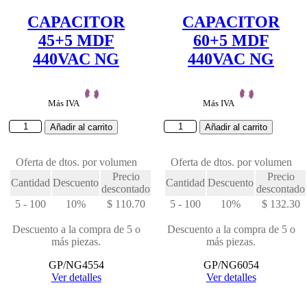
CAPACITOR
CAPACITOR
45+5 MDF
60+5 MDF
440VAC NG
440VAC NG
Más IVA
Más IVA
CAPACITOR
CAPACITOR
Añadir al carrito
Añadir al carrito
45+5
60+5
MDF
MDF
440VAC
Oferta de dtos. por volumen
440VAC
Oferta de dtos. por volumen
NG
NG
Precio
Precio
Cantidad
Descuento
Cantidad
Descuento
cantidad
cantidad
descontado
descontado
5 - 100
10%
$
110.70
5 - 100
10%
$
132.30
Descuento a la compra de 5 o
Descuento a la compra de 5 o
más piezas.
más piezas.
GP/NG4554
GP/NG6054
Ver detalles
Ver detalles