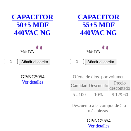
CAPACITOR
CAPACITOR
50+5 MDF
55+5 MDF
440VAC NG
440VAC NG
Más IVA
Más IVA
CAPACITOR
CAPACITOR
Añadir al carrito
Añadir al carrito
50+5
55+5
MDF
MDF
440VAC
GP/NG5054
440VAC
Oferta de dtos. por volumen
NG
Ver detalles
NG
Precio
Cantidad
Descuento
cantidad
cantidad
descontado
5 - 100
10%
$
129.60
Descuento a la compra de 5 o
más piezas.
GP/NG5554
Ver detalles