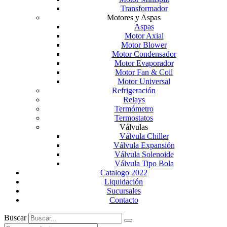
Transformador
Motores y Aspas
Aspas
Motor Axial
Motor Blower
Motor Condensador
Motor Evaporador
Motor Fan & Coil
Motor Universal
Refrigeración
Relays
Termómetro
Termostatos
Válvulas
Válvula Chiller
Válvula Expansión
Válvula Solenoide
Válvula Tipo Bola
Catalogo 2022
Liquidación
Sucursales
Contacto
Buscar