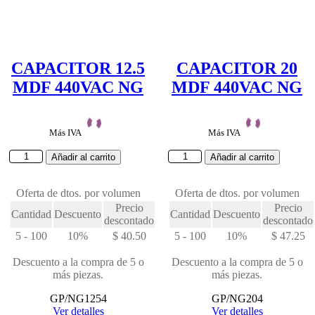
CAPACITOR 12.5
CAPACITOR 20
MDF 440VAC NG
MDF 440VAC NG
Más IVA
Más IVA
CAPACITOR
CAPACITOR
Añadir al carrito
Añadir al carrito
12.5
20
MDF
MDF
440VAC
Oferta de dtos. por volumen
440VAC
Oferta de dtos. por volumen
NG
NG
Precio
Precio
Cantidad
Descuento
Cantidad
Descuento
cantidad
cantidad
descontado
descontado
5 - 100
10%
$
40.50
5 - 100
10%
$
47.25
Descuento a la compra de 5 o
Descuento a la compra de 5 o
más piezas.
más piezas.
GP/NG1254
GP/NG204
Ver detalles
Ver detalles