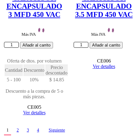
ENCAPSULADO
ENCAPSULADO
3 MFD 450 VAC
3.5 MFD 450 VAC
Más IVA
Más IVA
CAPACITOR
CAPACITOR
Añadir al carrito
Añadir al carrito
ENCAPSULADO
ENCAPSULADO
3
3.5
MFD
Oferta de dtos. por volumen
MFD
CE006
450
450
Ver detalles
Precio
Cantidad
Descuento
VAC
VAC
descontado
cantidad
cantidad
5 - 100
10%
$
14.85
Descuento a la compra de 5 o
más piezas.
CE005
Ver detalles
1
2
3
4
Siguiente