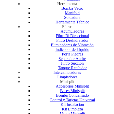
Herramienta
Bomba Vacio
Manifold
Soldadura
Herramienta Técnico
Filtros
Acumuladores
Filtro Bi Direccional
Filtro Deshidratador
Eliminadores de Vibración
Indicador de Liquido
Porta Piedras
Separador Aceite
Filtro Succión
Tanque Recibidor
Intercambiadores
Limpiadores
Minisplit
Accesorios Minisplit
Bases Minisplit
Bomba Condensado
Control y Tarjetas Universal
Kit Instalación
Kit Limpieza
Motor Minisplit