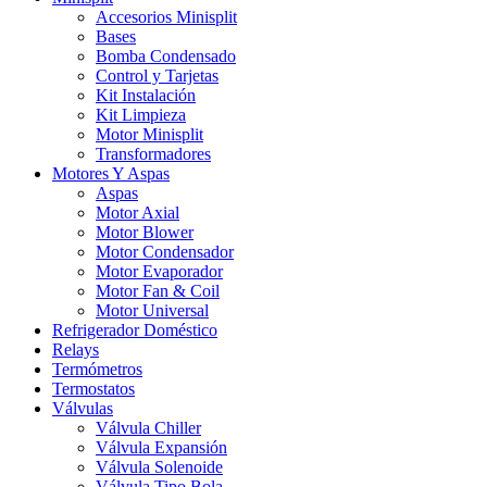
Accesorios Minisplit
Bases
Bomba Condensado
Control y Tarjetas
Kit Instalación
Kit Limpieza
Motor Minisplit
Transformadores
Motores Y Aspas
Aspas
Motor Axial
Motor Blower
Motor Condensador
Motor Evaporador
Motor Fan & Coil
Motor Universal
Refrigerador Doméstico
Relays
Termómetros
Termostatos
Válvulas
Válvula Chiller
Válvula Expansión
Válvula Solenoide
Válvula Tipo Bola