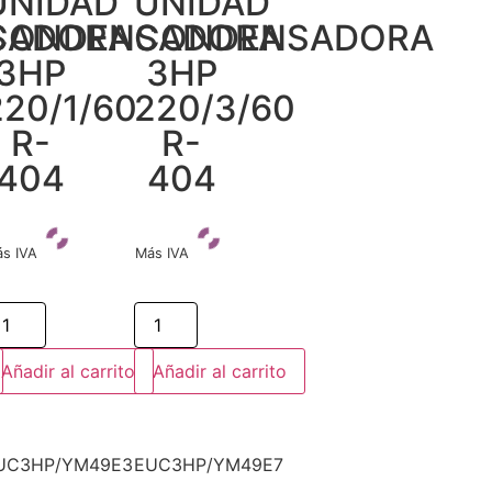
UNIDAD
UNIDAD
SADORA
CONDENSADORA
CONDENSADORA
3HP
3HP
220/1/60
220/3/60
R-
R-
404
404
s IVA
Más IVA
Añadir al carrito
Añadir al carrito
UC3HP/YM49E3
EUC3HP/YM49E7