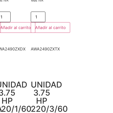
s IVA
Más IVA
Añadir al carrito
Añadir al carrito
WA2490ZXDX
AWA2490ZXTX
UNIDAD
UNIDAD
3.75
3.75
HP
HP
A
220/1/60
220/3/60