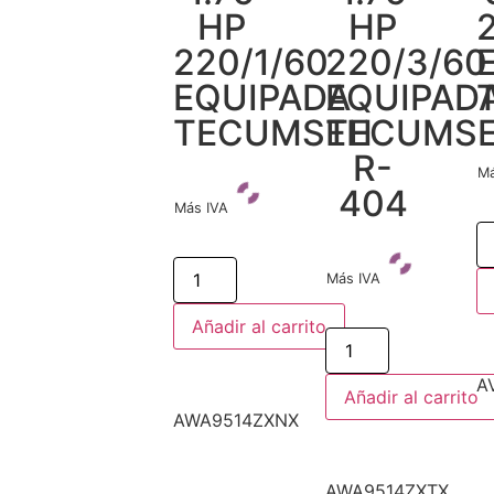
HP
HP
220/1/60
220/3/60
EQUIPADA
EQUIPAD
TECUMSEH
TECUMS
R-
Má
404
Más IVA
Más IVA
Añadir al carrito
A
Añadir al carrito
AWA9514ZXNX
AWA9514ZXTX