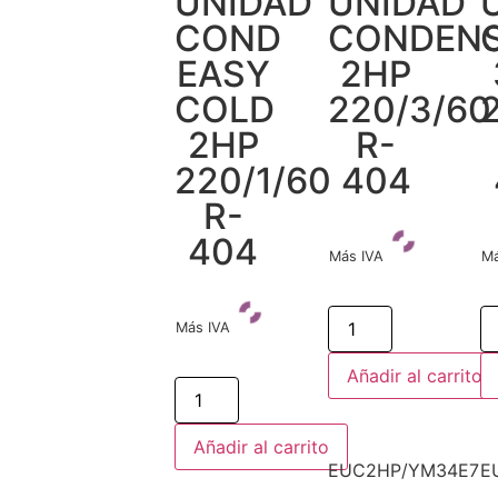
UNIDAD
UNIDAD
COND
CONDEN
EASY
2HP
COLD
220/3/60
2HP
R-
220/1/60
404
R-
404
Más IVA
Má
Más IVA
Añadir al carrito
Añadir al carrito
EUC2HP/YM34E7
E