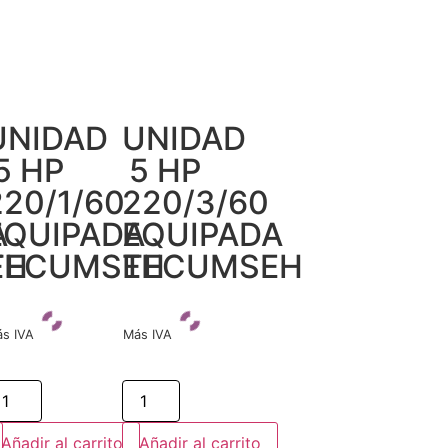
UNIDAD
UNIDAD
5 HP
5 HP
220/1/60
220/3/60
A
EQUIPADA
EQUIPADA
EH
TECUMSEH
TECUMSEH
s IVA
Más IVA
Añadir al carrito
Añadir al carrito