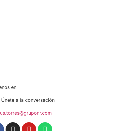
enos en
Únete a la conversación
sus.torres@gruponr.com