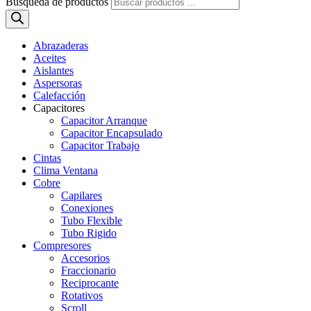
Búsqueda de productos
Abrazaderas
Aceites
Aislantes
Aspersoras
Calefacción
Capacitores
Capacitor Arranque
Capacitor Encapsulado
Capacitor Trabajo
Cintas
Clima Ventana
Cobre
Capilares
Conexiones
Tubo Flexible
Tubo Rigido
Compresores
Accesorios
Fraccionario
Reciprocante
Rotativos
Scroll