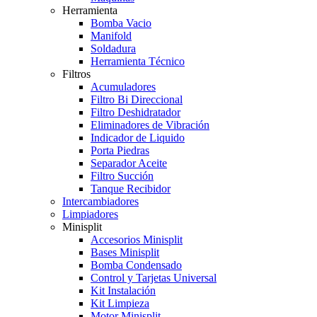
Herramienta
Bomba Vacio
Manifold
Soldadura
Herramienta Técnico
Filtros
Acumuladores
Filtro Bi Direccional
Filtro Deshidratador
Eliminadores de Vibración
Indicador de Liquido
Porta Piedras
Separador Aceite
Filtro Succión
Tanque Recibidor
Intercambiadores
Limpiadores
Minisplit
Accesorios Minisplit
Bases Minisplit
Bomba Condensado
Control y Tarjetas Universal
Kit Instalación
Kit Limpieza
Motor Minisplit