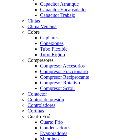
Capacitor Arranque
Capacitor Encapsulado
Capacitor Trabajo
Cintas
Clima Ventana
Cobre
Capilares
Conexiones
Tubo Flexible
Tubo Rigido
Compresores
Compresor Accesorios
Compresor Fraccionario
Compresor Reciprocante
Compresor Rotativo
Compresor Scroll
Contactor
Control de presión
Controladores
Cortinas
Cuarto Frió
Cuarto Frio
Condensadores
Evaporadores
Maquinas