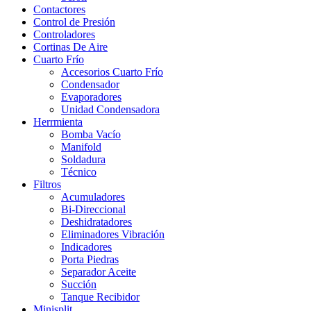
Contactores
Control de Presión
Controladores
Cortinas De Aire
Cuarto Frío
Accesorios Cuarto Frío
Condensador
Evaporadores
Unidad Condensadora
Herrmienta
Bomba Vacío
Manifold
Soldadura
Técnico
Filtros
Acumuladores
Bi-Direccional
Deshidratadores
Eliminadores Vibración
Indicadores
Porta Piedras
Separador Aceite
Succión
Tanque Recibidor
Minisplit