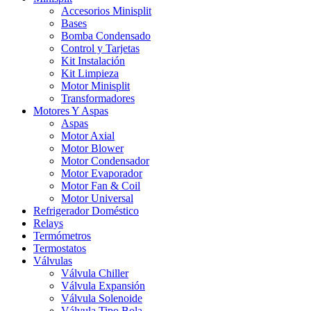
Accesorios Minisplit
Bases
Bomba Condensado
Control y Tarjetas
Kit Instalación
Kit Limpieza
Motor Minisplit
Transformadores
Motores Y Aspas
Aspas
Motor Axial
Motor Blower
Motor Condensador
Motor Evaporador
Motor Fan & Coil
Motor Universal
Refrigerador Doméstico
Relays
Termómetros
Termostatos
Válvulas
Válvula Chiller
Válvula Expansión
Válvula Solenoide
Válvula Tipo Bola