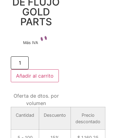
DE FLUJO
GOLD
PARTS
Más IVA
Añadir al carrito
Oferta de dtos. por
volumen
Cantidad
Descuento
Precio
descontado
5 - 100
15%
$
1,160.25