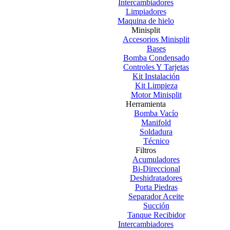
Intercambiadores
Limpiadores
Maquina de hielo
Minisplit
Accesorios Minisplit
Bases
Bomba Condensado
Controles Y Tarjetas
Kit Instalación
Kit Limpieza
Motor Minisplit
Herramienta
Bomba Vacío
Manifold
Soldadura
Técnico
Filtros
Acumuladores
Bi-Direccional
Deshidratadores
Porta Piedras
Separador Aceite
Succión
Tanque Recibidor
Intercambiadores