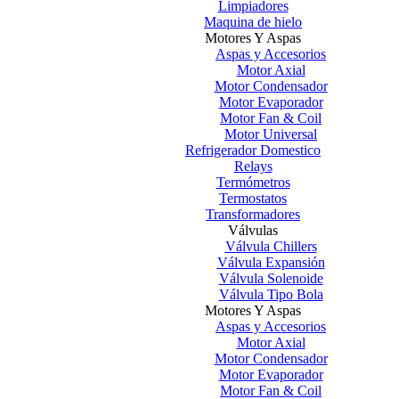
Limpiadores
Maquina de hielo
Motores Y Aspas
Aspas y Accesorios
Motor Axial
Motor Condensador
Motor Evaporador
Motor Fan & Coil
Motor Universal
Refrigerador Domestico
Relays
Termómetros
Termostatos
Transformadores
Válvulas
Válvula Chillers
Válvula Expansión
Válvula Solenoide
Válvula Tipo Bola
Motores Y Aspas
Aspas y Accesorios
Motor Axial
Motor Condensador
Motor Evaporador
Motor Fan & Coil