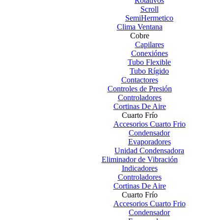
Rotativos
Scroll
SemiHermetico
Clima Ventana
Cobre
Capilares
Conexiónes
Tubo Flexible
Tubo Rígido
Contactores
Controles de Presión
Controladores
Cortinas De Aire
Cuarto Frío
Accesorios Cuarto Frio
Condensador
Evaporadores
Unidad Condensadora
Eliminador de Vibración
Indicadores
Controladores
Cortinas De Aire
Cuarto Frío
Accesorios Cuarto Frio
Condensador