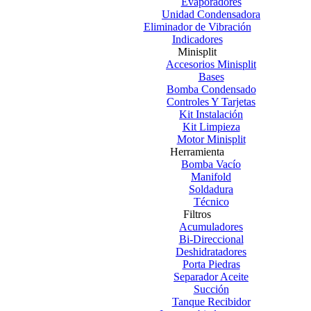
Evaporadores
Unidad Condensadora
Eliminador de Vibración
Indicadores
Minisplit
Accesorios Minisplit
Bases
Bomba Condensado
Controles Y Tarjetas
Kit Instalación
Kit Limpieza
Motor Minisplit
Herramienta
Bomba Vacío
Manifold
Soldadura
Técnico
Filtros
Acumuladores
Bi-Direccional
Deshidratadores
Porta Piedras
Separador Aceite
Succión
Tanque Recibidor