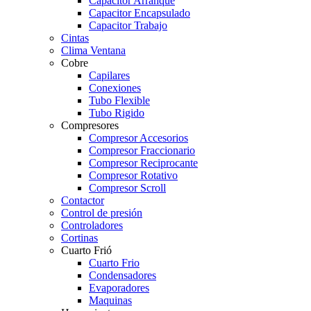
Capacitor Arranque
Capacitor Encapsulado
Capacitor Trabajo
Cintas
Clima Ventana
Cobre
Capilares
Conexiones
Tubo Flexible
Tubo Rigido
Compresores
Compresor Accesorios
Compresor Fraccionario
Compresor Reciprocante
Compresor Rotativo
Compresor Scroll
Contactor
Control de presión
Controladores
Cortinas
Cuarto Frió
Cuarto Frio
Condensadores
Evaporadores
Maquinas