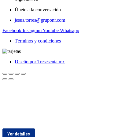
Únete a la conversación
jesus.torres@gruponr.com
Facebook
Instagram
Youtube
Whatsapp
Términos y condiciones
Diseño por Tresesenta.mx
Ver detalles
Ver detalles