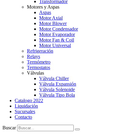
Transformador
Motores y Aspas
Aspas
Motor Axial
Motor Blower
Motor Condensador
Motor Evaporador
Motor Fan & Coil
Motor Universal
Refrigeración
Relays
Termómetro
Termostatos
Válvulas
Válvula Chiller
Válvula Expansión
Válvula Solenoide
Válvula Tipo Bola
Catalogo 2022
Liquidación
Sucursales
Contacto
Buscar