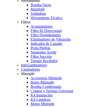
Herramienta
Bomba Vacio
Manifold
Soldadura
Herramienta Técnico
Filtros
Acumuladores
Filtro Bi Direccional
Filtro Deshidratador
Eliminadores de Vibración
Indicador de Liquido
Porta Piedras
Separador Aceite
Filtro Succión
Tanque Recibidor
Intercambiadores
Limpiadores
Minisplit
Accesorios Minisplit
Bases Minisplit
Bomba Condensado
Control y Tarjetas Universal
Kit Instalación
Kit Limpieza
Motor Minisplit