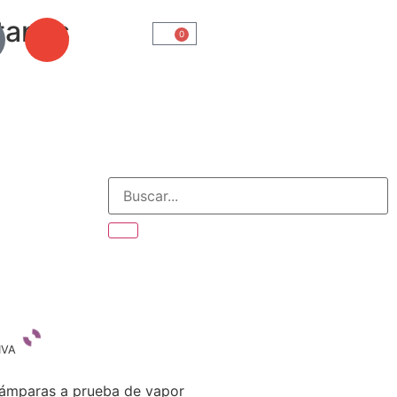
tanos
0
IVA
 lámparas a prueba de vapor