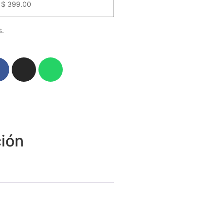
$
399.00
.
ión