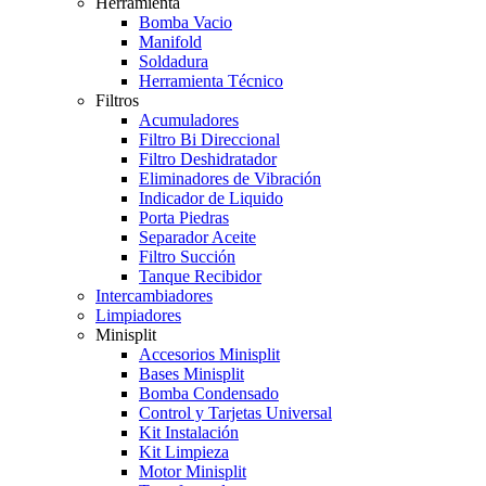
Herramienta
Bomba Vacio
Manifold
Soldadura
Herramienta Técnico
Filtros
Acumuladores
Filtro Bi Direccional
Filtro Deshidratador
Eliminadores de Vibración
Indicador de Liquido
Porta Piedras
Separador Aceite
Filtro Succión
Tanque Recibidor
Intercambiadores
Limpiadores
Minisplit
Accesorios Minisplit
Bases Minisplit
Bomba Condensado
Control y Tarjetas Universal
Kit Instalación
Kit Limpieza
Motor Minisplit