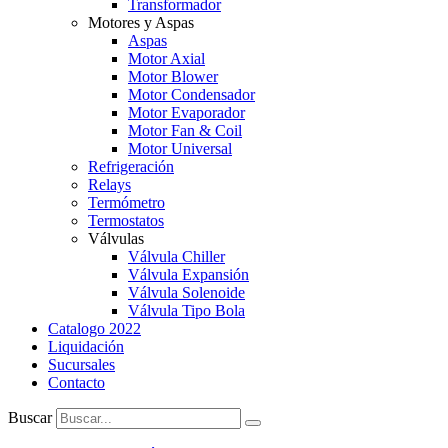
Transformador
Motores y Aspas
Aspas
Motor Axial
Motor Blower
Motor Condensador
Motor Evaporador
Motor Fan & Coil
Motor Universal
Refrigeración
Relays
Termómetro
Termostatos
Válvulas
Válvula Chiller
Válvula Expansión
Válvula Solenoide
Válvula Tipo Bola
Catalogo 2022
Liquidación
Sucursales
Contacto
Buscar