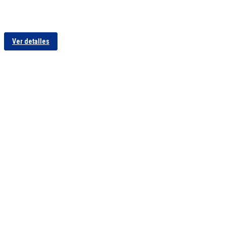
Ver detalles
Ver detalles