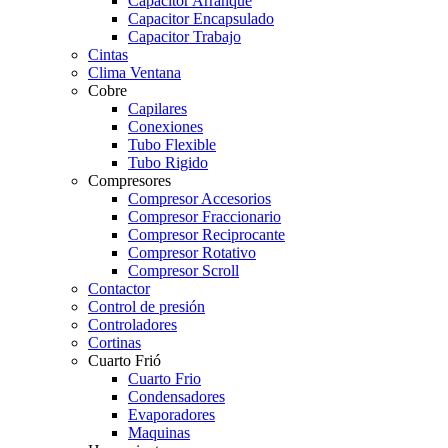
Capacitor Arranque
Capacitor Encapsulado
Capacitor Trabajo
Cintas
Clima Ventana
Cobre
Capilares
Conexiones
Tubo Flexible
Tubo Rigido
Compresores
Compresor Accesorios
Compresor Fraccionario
Compresor Reciprocante
Compresor Rotativo
Compresor Scroll
Contactor
Control de presión
Controladores
Cortinas
Cuarto Frió
Cuarto Frio
Condensadores
Evaporadores
Maquinas