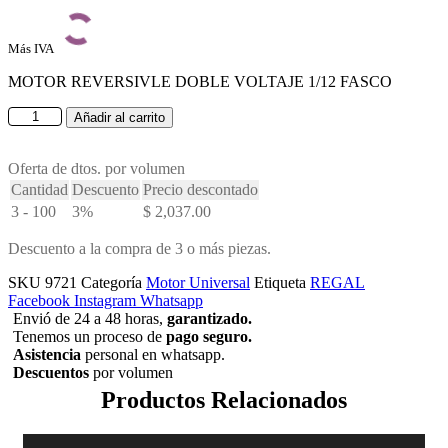
Más IVA
MOTOR REVERSIVLE DOBLE VOLTAJE 1/12 FASCO
MOTOR
Añadir al carrito
UNIVERSAL
1/15
HP
Oferta de dtos. por volumen
115/220V
Cantidad
Descuento
Precio descontado
REV
3 - 100
3%
$
2,037.00
1550
RPM
Descuento a la compra de 3 o más piezas.
cantidad
SKU
9721
Categoría
Motor Universal
Etiqueta
REGAL
Facebook
Instagram
Whatsapp
Envió de 24 a 48 horas,
garantizado.
Tenemos un proceso de
pago
seguro.
Asistencia
personal en whatsapp.
Descuentos
por volumen
Productos Relacionados
INICIAR SESIÓN