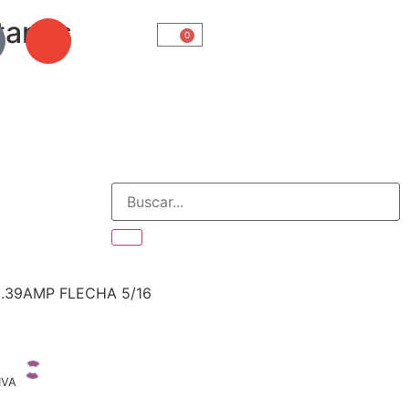
tanos
0
.39AMP FLECHA 5/16
IVA