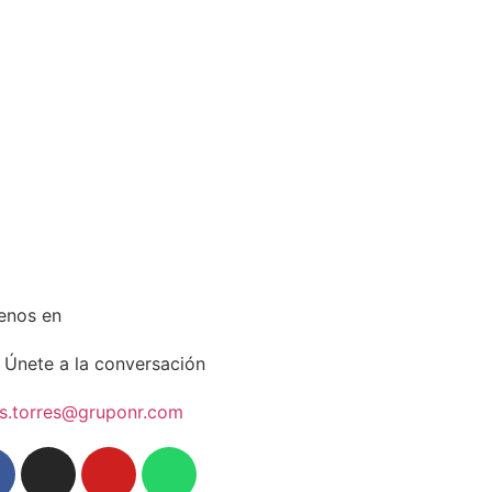
enos en
Únete a la conversación
us.torres@gruponr.com