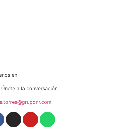
enos en
Únete a la conversación
us.torres@gruponr.com