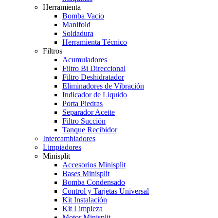
Herramienta
Bomba Vacio
Manifold
Soldadura
Herramienta Técnico
Filtros
Acumuladores
Filtro Bi Direccional
Filtro Deshidratador
Eliminadores de Vibración
Indicador de Liquido
Porta Piedras
Separador Aceite
Filtro Succión
Tanque Recibidor
Intercambiadores
Limpiadores
Minisplit
Accesorios Minisplit
Bases Minisplit
Bomba Condensado
Control y Tarjetas Universal
Kit Instalación
Kit Limpieza
Motor Minisplit