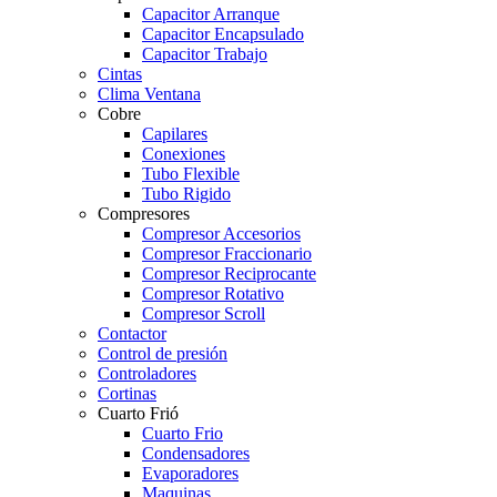
Capacitor Arranque
Capacitor Encapsulado
Capacitor Trabajo
Cintas
Clima Ventana
Cobre
Capilares
Conexiones
Tubo Flexible
Tubo Rigido
Compresores
Compresor Accesorios
Compresor Fraccionario
Compresor Reciprocante
Compresor Rotativo
Compresor Scroll
Contactor
Control de presión
Controladores
Cortinas
Cuarto Frió
Cuarto Frio
Condensadores
Evaporadores
Maquinas