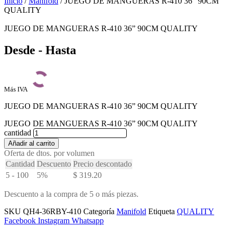
Inicio
/
Manifold
/ JUEGO DE MANGUERAS R-410 36” 90CM
QUALITY
JUEGO DE MANGUERAS R-410 36” 90CM QUALITY
Desde - Hasta
Más IVA
JUEGO DE MANGUERAS R-410 36” 90CM QUALITY
JUEGO DE MANGUERAS R-410 36” 90CM QUALITY
cantidad
Añadir al carrito
Oferta de dtos. por volumen
Cantidad
Descuento
Precio descontado
5 - 100
5%
$
319.20
Descuento a la compra de 5 o más piezas.
SKU
QH4-36RBY-410
Categoría
Manifold
Etiqueta
QUALITY
Facebook
Instagram
Whatsapp