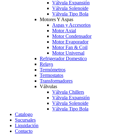
Válvula Expansión
Válvula Solenoide
Válvula Tipo Bola
Motores Y Aspas
Aspas y Accesorios
Motor Axial
Motor Condensador
Motor Evaporador
Motor Fan & Coil
Motor Universal
Refrigerador Domestico
Relays
Termómetros
Termostatos
Transformadores
Válvulas
Válvula Chillers
Válvula Expansión
Válvula Solenoide
Válvula Tipo Bola
Catalogo
Sucursales
Liquidación
Contacto