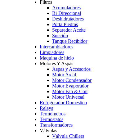
Filtros
Acumuladores
Bi-Direccional
Deshidratadores
Porta Piedras
Separador Aceite
Succión
Tanque Recibidor
Intercambiadores
Limpiadores
Maquina de hielo
Motores Y Aspas
Aspas y Accesorios
Motor Axial
Motor Condensador
Motor Evaporador
Motor Fan & Coil
Motor Universal
Refrigerador Domestico
Relays
Termómetros
Termostatos
Transformadores
Válvulas
Válvula Chillers