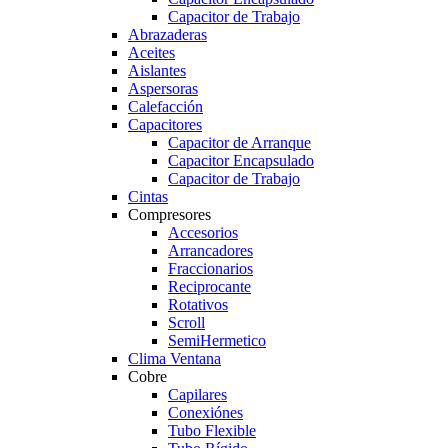
Capacitor de Trabajo
Abrazaderas
Aceites
Aislantes
Aspersoras
Calefacción
Capacitores
Capacitor de Arranque
Capacitor Encapsulado
Capacitor de Trabajo
Cintas
Compresores
Accesorios
Arrancadores
Fraccionarios
Reciprocante
Rotativos
Scroll
SemiHermetico
Clima Ventana
Cobre
Capilares
Conexiónes
Tubo Flexible