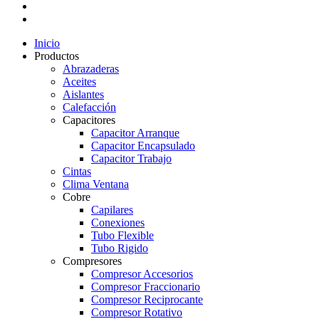
Inicio
Productos
Abrazaderas
Aceites
Aislantes
Calefacción
Capacitores
Capacitor Arranque
Capacitor Encapsulado
Capacitor Trabajo
Cintas
Clima Ventana
Cobre
Capilares
Conexiones
Tubo Flexible
Tubo Rigido
Compresores
Compresor Accesorios
Compresor Fraccionario
Compresor Reciprocante
Compresor Rotativo