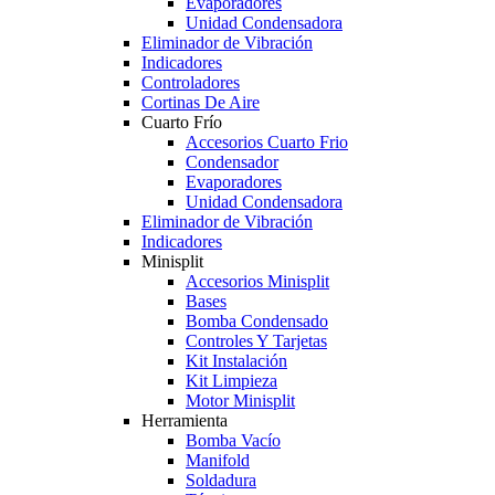
Evaporadores
Unidad Condensadora
Eliminador de Vibración
Indicadores
Controladores
Cortinas De Aire
Cuarto Frío
Accesorios Cuarto Frio
Condensador
Evaporadores
Unidad Condensadora
Eliminador de Vibración
Indicadores
Minisplit
Accesorios Minisplit
Bases
Bomba Condensado
Controles Y Tarjetas
Kit Instalación
Kit Limpieza
Motor Minisplit
Herramienta
Bomba Vacío
Manifold
Soldadura