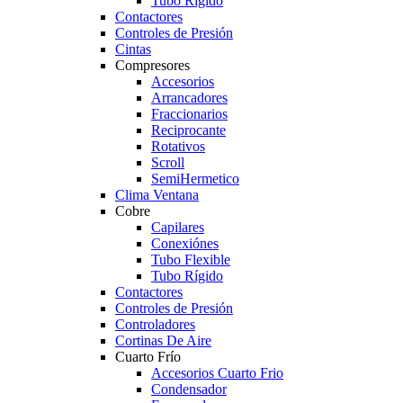
Tubo Rígido
Contactores
Controles de Presión
Cintas
Compresores
Accesorios
Arrancadores
Fraccionarios
Reciprocante
Rotativos
Scroll
SemiHermetico
Clima Ventana
Cobre
Capilares
Conexiónes
Tubo Flexible
Tubo Rígido
Contactores
Controles de Presión
Controladores
Cortinas De Aire
Cuarto Frío
Accesorios Cuarto Frio
Condensador