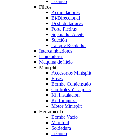
Técnico
Filtros
Acumuladores
Bi-Direccional
Deshidratadores
Porta Piedras
Separador Aceite
Succión
Tanque Recibidor
Intercambiadores
Limpiadores
Maquina de hielo
Minisplit
Accesorios Minisplit
Bases
Bomba Condensado
Controles Y Tarjetas
Kit Instalación
Kit Limpieza
Motor Minisplit
Herramienta
Bomba Vacío
Manifold
Soldadura
Técnico