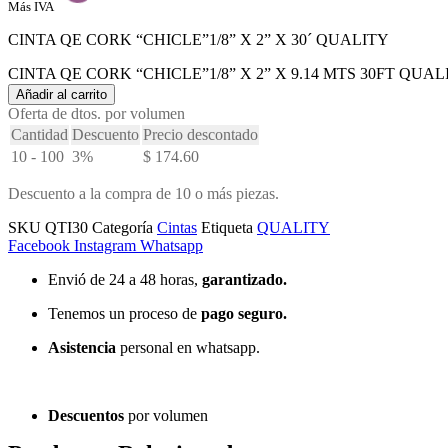
Más IVA
CINTA QE CORK “CHICLE”1/8” X 2” X 30´ QUALITY
CINTA QE CORK “CHICLE”1/8” X 2” X 9.14 MTS 30FT QUALIT
Añadir al carrito
Oferta de dtos. por volumen
Cantidad
Descuento
Precio descontado
10 - 100
3%
$
174.60
Descuento a la compra de 10 o más piezas.
SKU
QTI30
Categoría
Cintas
Etiqueta
QUALITY
Facebook
Instagram
Whatsapp
Envió de 24 a 48 horas,
garantizado.
Tenemos un proceso de
pago
seguro.
Asistencia
personal en whatsapp.
Descuentos
por volumen