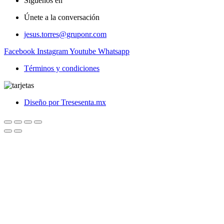
Síguenos en
Únete a la conversación
jesus.torres@gruponr.com
Facebook
Instagram
Youtube
Whatsapp
Términos y condiciones
Diseño por Tresesenta.mx
Ver detalles
Ver detalles