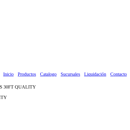
Inicio
Productos
Catalogo
Sucursales
Liquidación
Contacto
TS 30FT QUALITY
ITY