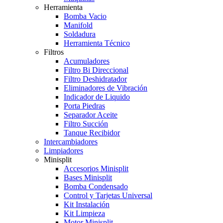
Herramienta
Bomba Vacio
Manifold
Soldadura
Herramienta Técnico
Filtros
Acumuladores
Filtro Bi Direccional
Filtro Deshidratador
Eliminadores de Vibración
Indicador de Liquido
Porta Piedras
Separador Aceite
Filtro Succión
Tanque Recibidor
Intercambiadores
Limpiadores
Minisplit
Accesorios Minisplit
Bases Minisplit
Bomba Condensado
Control y Tarjetas Universal
Kit Instalación
Kit Limpieza
Motor Minisplit