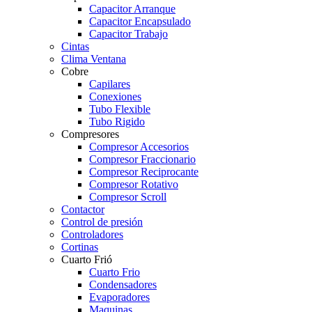
Capacitor Arranque
Capacitor Encapsulado
Capacitor Trabajo
Cintas
Clima Ventana
Cobre
Capilares
Conexiones
Tubo Flexible
Tubo Rigido
Compresores
Compresor Accesorios
Compresor Fraccionario
Compresor Reciprocante
Compresor Rotativo
Compresor Scroll
Contactor
Control de presión
Controladores
Cortinas
Cuarto Frió
Cuarto Frio
Condensadores
Evaporadores
Maquinas