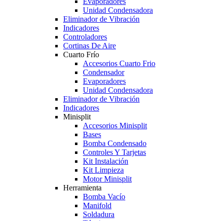
Evaporadores
Unidad Condensadora
Eliminador de Vibración
Indicadores
Controladores
Cortinas De Aire
Cuarto Frío
Accesorios Cuarto Frio
Condensador
Evaporadores
Unidad Condensadora
Eliminador de Vibración
Indicadores
Minisplit
Accesorios Minisplit
Bases
Bomba Condensado
Controles Y Tarjetas
Kit Instalación
Kit Limpieza
Motor Minisplit
Herramienta
Bomba Vacío
Manifold
Soldadura