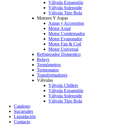
Válvula Expansión
Válvula Solenoide
Válvula Tipo Bola
Motores Y Aspas
Aspas y Accesorios
Motor Axial
Motor Condensador
Motor Evaporador
Motor Fan & Coil
Motor Universal
Refrigerador Domestico
Relays
Termómetros
Termostatos
Transformadores
Válvulas
Válvula Chillers
Válvula Expansión
Válvula Solenoide
Válvula Tipo Bola
Catalogo
Sucursales
Liquidación
Contacto