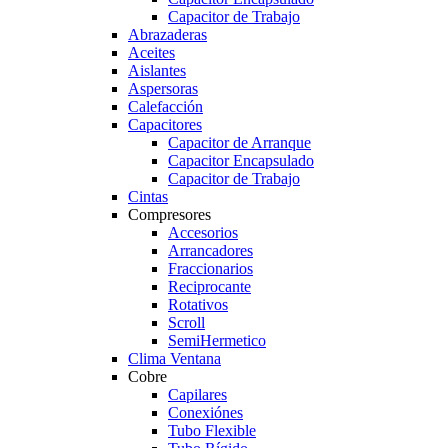
Capacitor de Trabajo
Abrazaderas
Aceites
Aislantes
Aspersoras
Calefacción
Capacitores
Capacitor de Arranque
Capacitor Encapsulado
Capacitor de Trabajo
Cintas
Compresores
Accesorios
Arrancadores
Fraccionarios
Reciprocante
Rotativos
Scroll
SemiHermetico
Clima Ventana
Cobre
Capilares
Conexiónes
Tubo Flexible