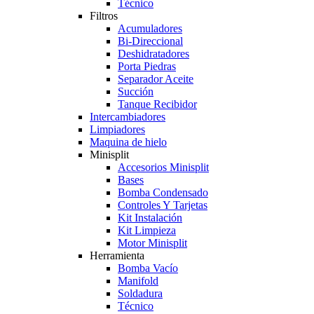
Técnico
Filtros
Acumuladores
Bi-Direccional
Deshidratadores
Porta Piedras
Separador Aceite
Succión
Tanque Recibidor
Intercambiadores
Limpiadores
Maquina de hielo
Minisplit
Accesorios Minisplit
Bases
Bomba Condensado
Controles Y Tarjetas
Kit Instalación
Kit Limpieza
Motor Minisplit
Herramienta
Bomba Vacío
Manifold
Soldadura
Técnico