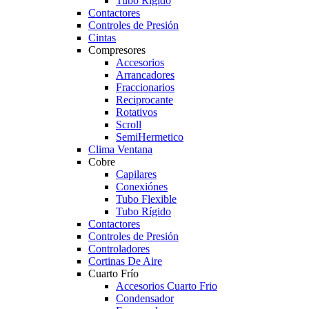
Tubo Rígido
Contactores
Controles de Presión
Cintas
Compresores
Accesorios
Arrancadores
Fraccionarios
Reciprocante
Rotativos
Scroll
SemiHermetico
Clima Ventana
Cobre
Capilares
Conexiónes
Tubo Flexible
Tubo Rígido
Contactores
Controles de Presión
Controladores
Cortinas De Aire
Cuarto Frío
Accesorios Cuarto Frio
Condensador