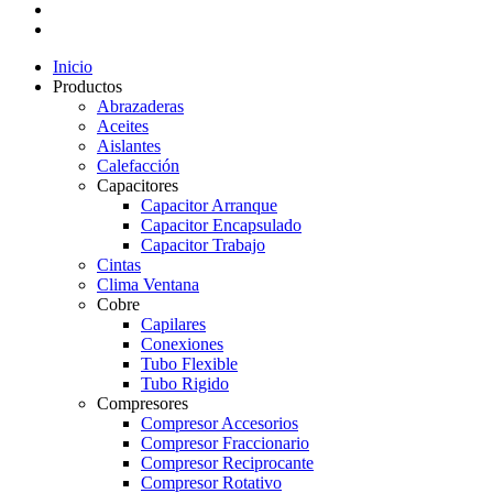
Inicio
Productos
Abrazaderas
Aceites
Aislantes
Calefacción
Capacitores
Capacitor Arranque
Capacitor Encapsulado
Capacitor Trabajo
Cintas
Clima Ventana
Cobre
Capilares
Conexiones
Tubo Flexible
Tubo Rigido
Compresores
Compresor Accesorios
Compresor Fraccionario
Compresor Reciprocante
Compresor Rotativo