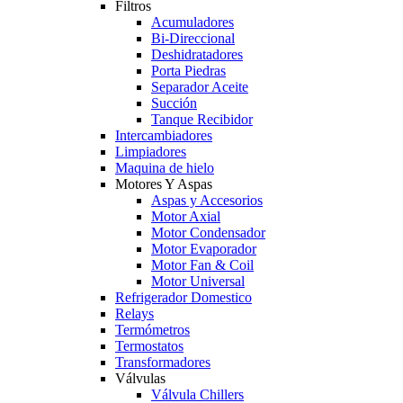
Filtros
Acumuladores
Bi-Direccional
Deshidratadores
Porta Piedras
Separador Aceite
Succión
Tanque Recibidor
Intercambiadores
Limpiadores
Maquina de hielo
Motores Y Aspas
Aspas y Accesorios
Motor Axial
Motor Condensador
Motor Evaporador
Motor Fan & Coil
Motor Universal
Refrigerador Domestico
Relays
Termómetros
Termostatos
Transformadores
Válvulas
Válvula Chillers