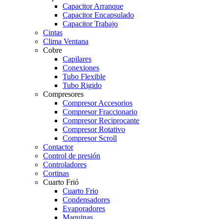
Capacitor Arranque
Capacitor Encapsulado
Capacitor Trabajo
Cintas
Clima Ventana
Cobre
Capilares
Conexiones
Tubo Flexible
Tubo Rigido
Compresores
Compresor Accesorios
Compresor Fraccionario
Compresor Reciprocante
Compresor Rotativo
Compresor Scroll
Contactor
Control de presión
Controladores
Cortinas
Cuarto Frió
Cuarto Frio
Condensadores
Evaporadores
Maquinas