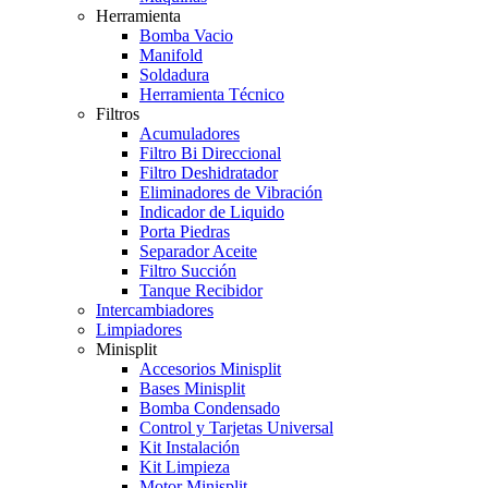
Herramienta
Bomba Vacio
Manifold
Soldadura
Herramienta Técnico
Filtros
Acumuladores
Filtro Bi Direccional
Filtro Deshidratador
Eliminadores de Vibración
Indicador de Liquido
Porta Piedras
Separador Aceite
Filtro Succión
Tanque Recibidor
Intercambiadores
Limpiadores
Minisplit
Accesorios Minisplit
Bases Minisplit
Bomba Condensado
Control y Tarjetas Universal
Kit Instalación
Kit Limpieza
Motor Minisplit