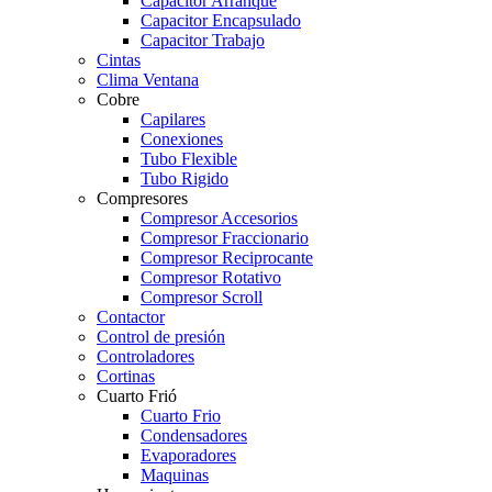
Capacitor Arranque
Capacitor Encapsulado
Capacitor Trabajo
Cintas
Clima Ventana
Cobre
Capilares
Conexiones
Tubo Flexible
Tubo Rigido
Compresores
Compresor Accesorios
Compresor Fraccionario
Compresor Reciprocante
Compresor Rotativo
Compresor Scroll
Contactor
Control de presión
Controladores
Cortinas
Cuarto Frió
Cuarto Frio
Condensadores
Evaporadores
Maquinas