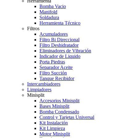
Herramienta
Bomba Vacio
Manifold
Soldadura
Herramienta Técnico
Filtros
Acumuladores
Filtro Bi Direccional
Filtro Deshidratador
Eliminadores de Vibración
Indicador de Liquido
Porta Piedras
Separador Aceite
Filtro Succión
Tanque Recibidor
Intercambiadores
Limpiadores
Minisplit
Accesorios Minisplit
Bases Minisplit
Bomba Condensado
Control y Tarjetas Universal
Kit Instalación
Kit Limpieza
Motor Minisplit