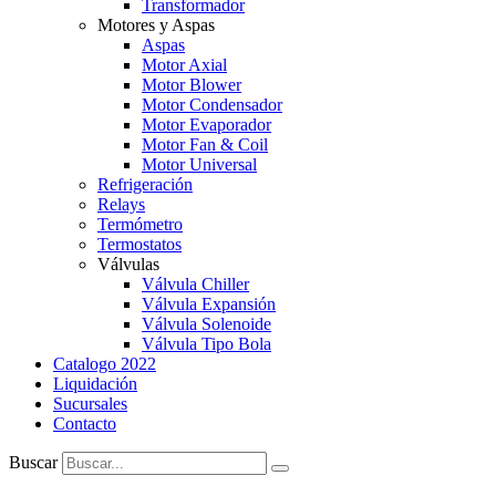
Transformador
Motores y Aspas
Aspas
Motor Axial
Motor Blower
Motor Condensador
Motor Evaporador
Motor Fan & Coil
Motor Universal
Refrigeración
Relays
Termómetro
Termostatos
Válvulas
Válvula Chiller
Válvula Expansión
Válvula Solenoide
Válvula Tipo Bola
Catalogo 2022
Liquidación
Sucursales
Contacto
Buscar