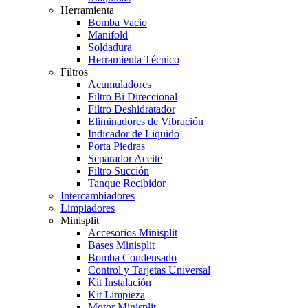
Herramienta
Bomba Vacio
Manifold
Soldadura
Herramienta Técnico
Filtros
Acumuladores
Filtro Bi Direccional
Filtro Deshidratador
Eliminadores de Vibración
Indicador de Liquido
Porta Piedras
Separador Aceite
Filtro Succión
Tanque Recibidor
Intercambiadores
Limpiadores
Minisplit
Accesorios Minisplit
Bases Minisplit
Bomba Condensado
Control y Tarjetas Universal
Kit Instalación
Kit Limpieza
Motor Minisplit