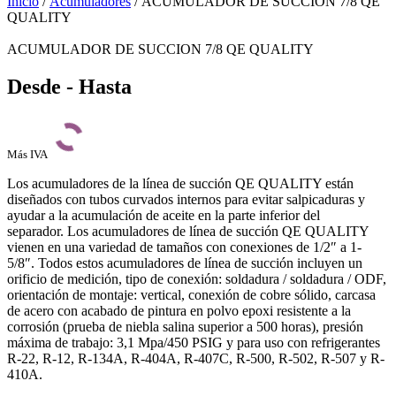
Inicio
/
Acumuladores
/ ACUMULADOR DE SUCCION 7/8 QE
QUALITY
ACUMULADOR DE SUCCION 7/8 QE QUALITY
Desde - Hasta
Más IVA
Los acumuladores de la línea de succión QE QUALITY están
diseñados con tubos curvados internos para evitar salpicaduras y
ayudar a la acumulación de aceite en la parte inferior del
separador.
Los acumuladores de línea de succión QE QUALITY
vienen en una variedad de tamaños con conexiones de 1/2″ a 1-
5/8″.
Todos estos acumuladores de línea de succión incluyen un
orificio de medición, tipo de conexión: soldadura / soldadura / ODF,
orientación de montaje: vertical, conexión de cobre sólido, carcasa
de acero con acabado de pintura en polvo epoxi resistente a la
corrosión (prueba de niebla salina superior a 500 horas), presión
máxima de trabajo: 3,1 Mpa/450 PSIG y para uso con refrigerantes
R-22, R-12, R-134A, R-404A, R-407C, R-500, R-502, R-507 y R-
410A.