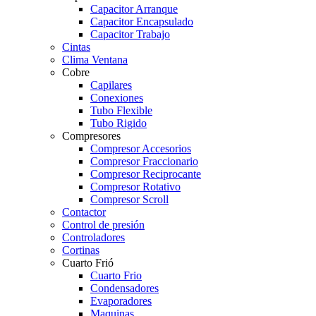
Capacitor Arranque
Capacitor Encapsulado
Capacitor Trabajo
Cintas
Clima Ventana
Cobre
Capilares
Conexiones
Tubo Flexible
Tubo Rigido
Compresores
Compresor Accesorios
Compresor Fraccionario
Compresor Reciprocante
Compresor Rotativo
Compresor Scroll
Contactor
Control de presión
Controladores
Cortinas
Cuarto Frió
Cuarto Frio
Condensadores
Evaporadores
Maquinas