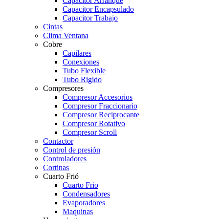
Capacitor Arranque
Capacitor Encapsulado
Capacitor Trabajo
Cintas
Clima Ventana
Cobre
Capilares
Conexiones
Tubo Flexible
Tubo Rigido
Compresores
Compresor Accesorios
Compresor Fraccionario
Compresor Reciprocante
Compresor Rotativo
Compresor Scroll
Contactor
Control de presión
Controladores
Cortinas
Cuarto Frió
Cuarto Frio
Condensadores
Evaporadores
Maquinas