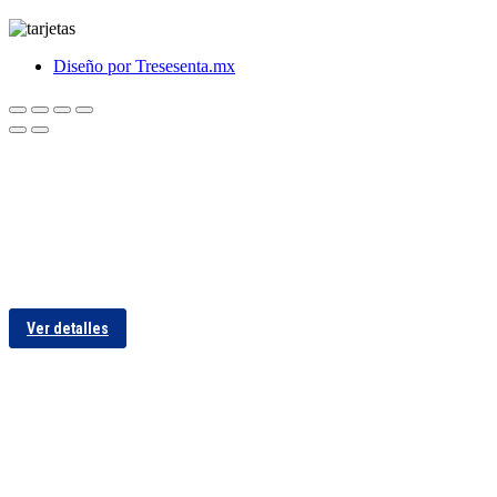
Diseño por Tresesenta.mx
Ver detalles
Ver detalles