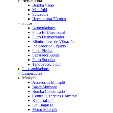
Herramienta
Bomba Vacio
Manifold
Soldadura
Herramienta Técnico
Filtros
Acumuladores
Filtro Bi Direccional
Filtro Deshidratador
Eliminadores de Vibración
Indicador de Liquido
Porta Piedras
Separador Aceite
Filtro Succión
Tanque Recibidor
Intercambiadores
Limpiadores
Minisplit
Accesorios Minisplit
Bases Minisplit
Bomba Condensado
Control y Tarjetas Universal
Kit Instalación
Kit Limpieza
Motor Minisplit