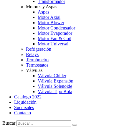
Transformador
Motores y Aspas
Aspas
Motor Axial
Motor Blower
Motor Condensador
Motor Evaporador
Motor Fan & Coil
Motor Universal
Refrigeración
Relays
Termómetro
Termostatos
Válvulas
Válvula Chiller
Válvula Expansión
Válvula Solenoide
Válvula Tipo Bola
Catalogo 2022
Liquidación
Sucursales
Contacto
Buscar