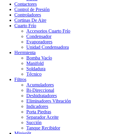
Contactores
Control de Presión
Controladores
Cortinas De Aire
Cuarto Frío
Accesorios Cuarto Frío
Condensador
Evaporadores
Unidad Condensadora
Herrmienta
Bomba Vacío
Manifold
Soldadura
Técnico
Filtros
Acumuladores
Bi-Direccional
Deshidratadores
Eliminadores Vibración
Indicadores
Porta Piedras
Separador Aceite
Succión
Tanque Recibidor
Minisplit