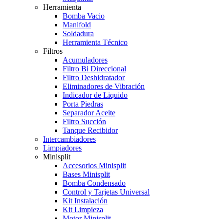
Herramienta
Bomba Vacio
Manifold
Soldadura
Herramienta Técnico
Filtros
Acumuladores
Filtro Bi Direccional
Filtro Deshidratador
Eliminadores de Vibración
Indicador de Liquido
Porta Piedras
Separador Aceite
Filtro Succión
Tanque Recibidor
Intercambiadores
Limpiadores
Minisplit
Accesorios Minisplit
Bases Minisplit
Bomba Condensado
Control y Tarjetas Universal
Kit Instalación
Kit Limpieza
Motor Minisplit