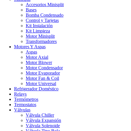
Accesorios Minisplit
Bases
Bomba Condensado
Control y Tarjetas
Kit Instalación
Kit Limpieza
Motor Minisplit
Transformadores
Motores Y Aspas
Aspas
Motor Axial
Motor Blower
Motor Condensador
Motor Evaporador
Motor Fan & Coil
Motor Universal
Refrigerador Doméstico
Relays
Termómetros
Termostatos
Válvulas
Válvula Chiller
Válvula Expansión
Válvula Solenoide
Válvula Tipo Bola