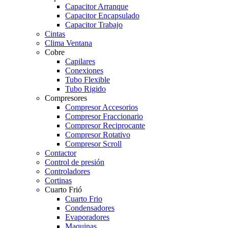
Capacitor Arranque
Capacitor Encapsulado
Capacitor Trabajo
Cintas
Clima Ventana
Cobre
Capilares
Conexiones
Tubo Flexible
Tubo Rigido
Compresores
Compresor Accesorios
Compresor Fraccionario
Compresor Reciprocante
Compresor Rotativo
Compresor Scroll
Contactor
Control de presión
Controladores
Cortinas
Cuarto Frió
Cuarto Frio
Condensadores
Evaporadores
Maquinas